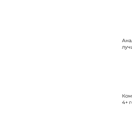
Ана
луч
Ком
4+ 