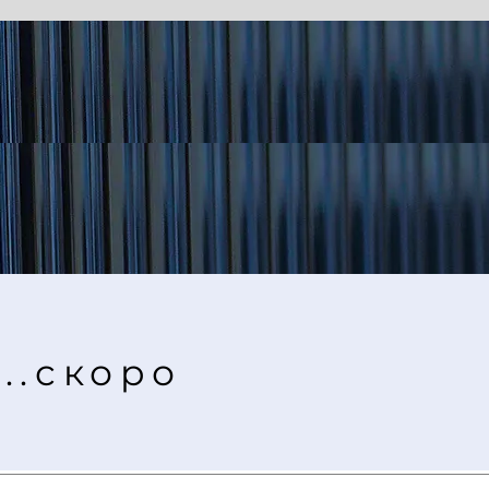
..скоро