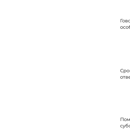
Гов
осо
Сро
отв
Пом
суб